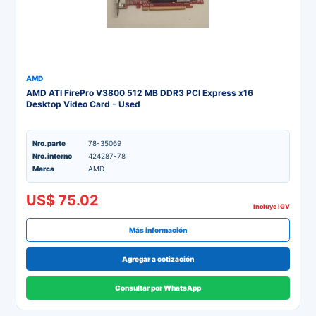
AMD
AMD ATI FirePro V3800 512 MB DDR3 PCI Express x16
Desktop Video Card - Used
Nro. parte
78-35069
Nro. interno
424287-78
Marca
AMD
US$ 75.02
Incluye IGV
Más información
Agregar a cotización
Consultar por WhatsApp