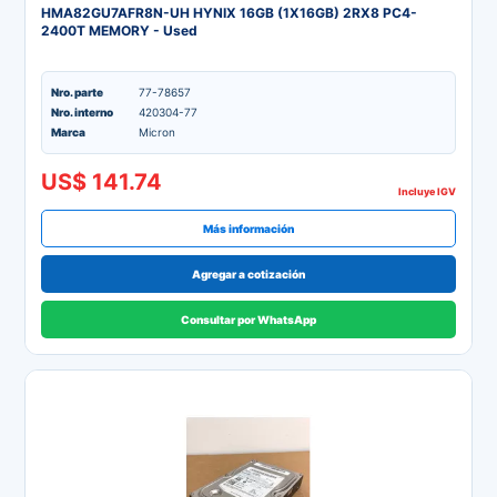
HMA82GU7AFR8N-UH HYNIX 16GB (1X16GB) 2RX8 PC4-
2400T MEMORY - Used
Nro. parte
77-78657
Nro. interno
420304-77
Marca
Micron
US$ 141.74
Incluye IGV
Más información
Agregar a cotización
Consultar por WhatsApp