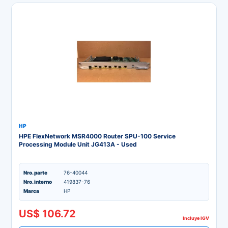
HP
HPE FlexNetwork MSR4000 Router SPU-100 Service
Processing Module Unit JG413A - Used
Nro. parte
76-40044
Nro. interno
419837-76
Marca
HP
US$ 106.72
Incluye IGV