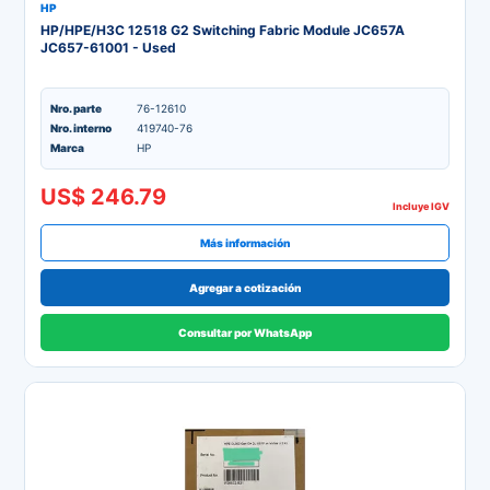
HP
HP/HPE/H3C 12518 G2 Switching Fabric Module JC657A
JC657-61001 - Used
Nro. parte
76-12610
Nro. interno
419740-76
Marca
HP
US$ 246.79
Incluye IGV
Más información
Agregar a cotización
Consultar por WhatsApp