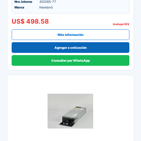
Nro. interno
420265-77
Marca
Newland
US$ 498.58
Incluye IGV
Más información
Agregar a cotización
Consultar por WhatsApp