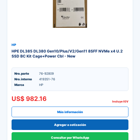
HP
HPE DL385 DL380 Gen10/Plus/V2/Gen11 8SFF NVMe x4 U.2
SSD BC Kit Cage+Power Cbl - New
Nro. parte
76-92809
Nro. interno
419351-76
Marca
HP
US$ 982.16
Incluye IGV
Más información
Agregar a cotización
Consultar por WhatsApp