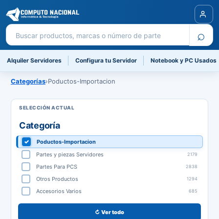
Buscar productos
⌕
Alquiler Servidores
Configura tu Servidor
Notebook y PC Usados
Categorías
›
Poductos-Importacion
Categoría
Poductos-Importacion
Partes y piezas Servidores
2179
Partes Para PCS
2838
Otros Productos
1294
Accesorios Varios
685
↻ Ver todo