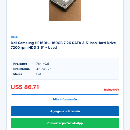
DELL
Dell Samsung HE160HJ 160GB 7.2K SATA 3.5-Inch Hard Drive
7200 rpm HDD 3.5" - Used
Nro. parte
76-14025
Nro. interno
419738-76
Marca
Dell
US$ 86.71
Incluye IGV
Más información
Agregar a cotización
Consultar por WhatsApp