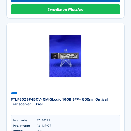
Consultar por WhatsApp
HPE
FTLF8529P4BCV-QM QLogic 16GB SFP+ 850nm Optical
Transceiver - Used
Nro. parte
77-40222
Nro. interno
421137-77
Marca
HPE