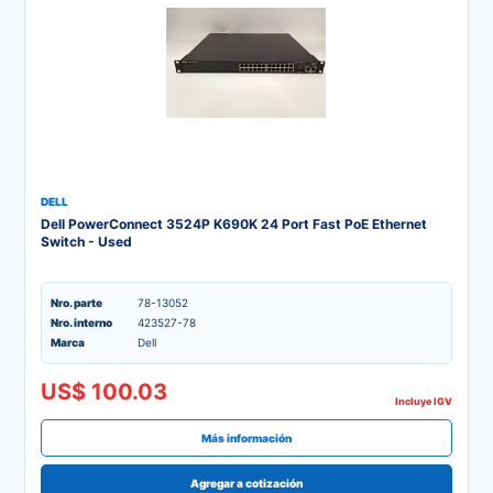
DELL
Dell PowerConnect 3524P K690K 24 Port Fast PoE Ethernet
Switch - Used
Nro. parte
78-13052
Nro. interno
423527-78
Marca
Dell
US$ 100.03
Incluye IGV
Más información
Agregar a cotización