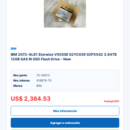
IBM
IBM 2072-AL81 Storwize V5030E 02YC039 02PX542 3.84TB
12GB SAS RI SSD Flash Drive - New
Nro. parte
75-04013
Nro. interno
418878-75
Marca
IBM
US$ 2,384.53
Incluye IGV
Más información
Agregar a cotización