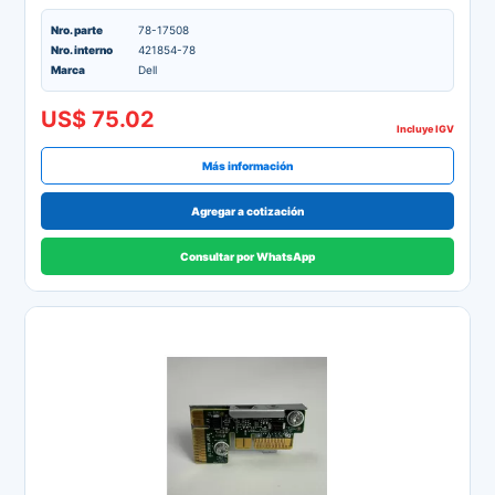
Nro. parte
78-17508
Nro. interno
421854-78
Marca
Dell
US$ 75.02
Incluye IGV
Más información
Agregar a cotización
Consultar por WhatsApp