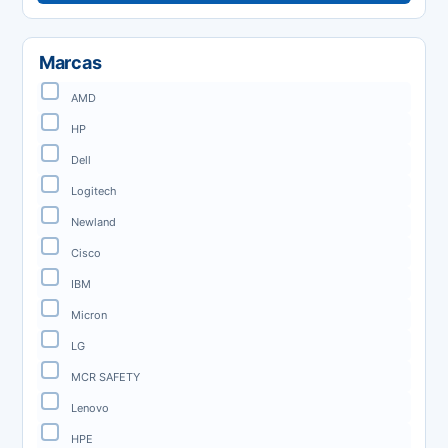
Marcas
AMD
HP
Dell
Logitech
Newland
Cisco
IBM
Micron
LG
MCR SAFETY
Lenovo
HPE