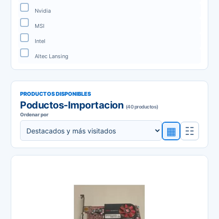
Nvidia
MSI
Intel
Altec Lansing
PRODUCTOS DISPONIBLES
Poductos-Importacion
(40 productos)
Ordenar por
▦
☷