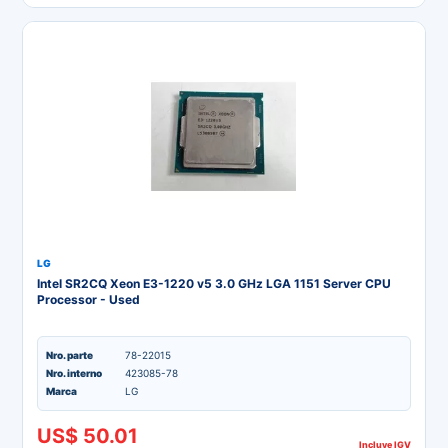
LG
Intel SR2CQ Xeon E3-1220 v5 3.0 GHz LGA 1151 Server CPU
Processor - Used
Nro. parte
78-22015
Nro. interno
423085-78
Marca
LG
US$ 50.01
Incluye IGV