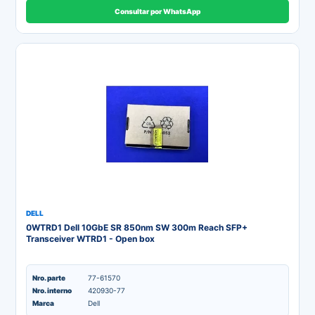
Consultar por WhatsApp
DELL
0WTRD1 Dell 10GbE SR 850nm SW 300m Reach SFP+
Transceiver WTRD1 - Open box
Nro. parte
77-61570
Nro. interno
420930-77
Marca
Dell