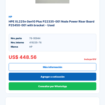
HP
HPE XL225n Gen10 Plus P22335-001 Node Power Riser Board
P25450-001 with bracket - Used
Nro. parte
76-95944
Nro. interno
419235-76
Marca
HP
US$ 448.56
Incluye IGV
Más información
Agregar a cotización
Consultar por WhatsApp