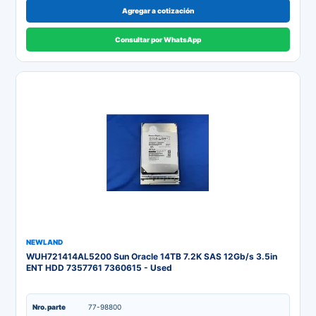
Agregar a cotización
Consultar por WhatsApp
NEWLAND
WUH721414AL5200 Sun Oracle 14TB 7.2K SAS 12Gb/s 3.5in
ENT HDD 7357761 7360615 - Used
Nro. parte
77-98800