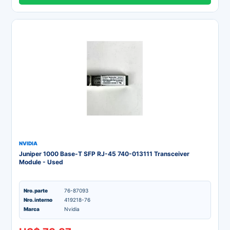
NVIDIA
Juniper 1000 Base-T SFP RJ-45 740-013111 Transceiver
Module - Used
Nro. parte
76-87093
Nro. interno
419218-76
Marca
Nvidia