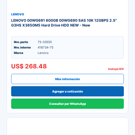
LENOVO
LENOVO 00WG691 600GB 00WG690 SAS 10K 12GBPS 2.5"
G3HS X3650M5 Hard Drive HDD NEW - New
Nro. parte
75-03555
Nro. interno
418734-75
Marca
Lenovo
US$ 268.48
Incluye IGV
Más información
Agregar a cotización
Consultar por WhatsApp