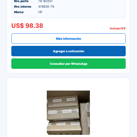
Nro. parte
76-80337
Nro. interno
419826-76
Marca
HP
US$ 98.38
Incluye IGV
Más información
Agregar a cotización
Consultar por WhatsApp