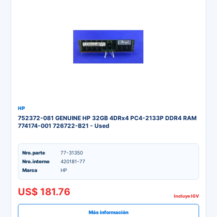
HP
752372-081 GENUINE HP 32GB 4DRx4 PC4-2133P DDR4 RAM
774174-001 726722-B21 - Used
Nro. parte
77-31350
Nro. interno
420181-77
Marca
HP
US$ 181.76
Incluye IGV
Más información