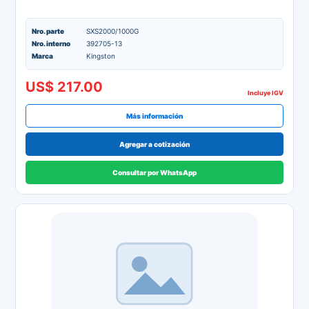
Nro. parte
SXS2000/1000G
Nro. interno
392705-13
Marca
Kingston
US$ 217.00
Incluye IGV
Más información
Agregar a cotización
Consultar por WhatsApp