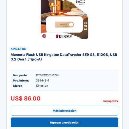
KINGSTON
Memoria Flash USB Kingston DataTraveler SE9 G3, 512GB, USB
3.2 Gen 1 (Tipo-A)
Nro. parte
DTSE9G3/512GB
Nro. interno
399443-1
Marca
Kingston
US$ 86.00
Incluye IGV
Más información
Agregar a cotización