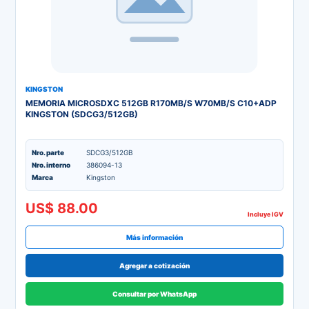
KINGSTON
MEMORIA MICROSDXC 512GB R170MB/S W70MB/S C10+ADP
KINGSTON (SDCG3/512GB)
Nro. parte
SDCG3/512GB
Nro. interno
386094-13
Marca
Kingston
US$ 88.00
Incluye IGV
Más información
Agregar a cotización
Consultar por WhatsApp