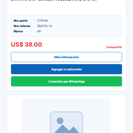
Nro. parte
C7974A
Nro. interno
364116-13
Marca
HP
US$ 38.00
Incluye IGV
Más información
Agregar a cotización
Consultar por WhatsApp