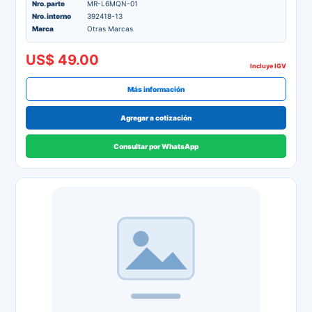
Nro. parte
MR-L6MQN-01
Nro. interno
392418-13
Marca
Otras Marcas
US$ 49.00
Incluye IGV
Más información
Agregar a cotización
Consultar por WhatsApp