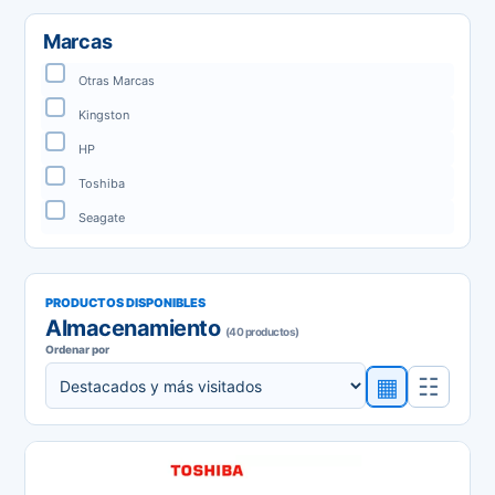
Marcas
Otras Marcas
Kingston
HP
Toshiba
Seagate
PRODUCTOS DISPONIBLES
Almacenamiento
(40 productos)
Ordenar por
▦
☷