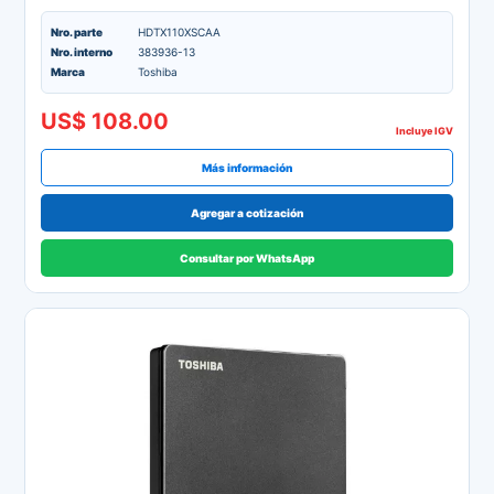
Nro. parte
HDTX110XSCAA
Nro. interno
383936-13
Marca
Toshiba
US$ 108.00
Incluye IGV
Más información
Agregar a cotización
Consultar por WhatsApp