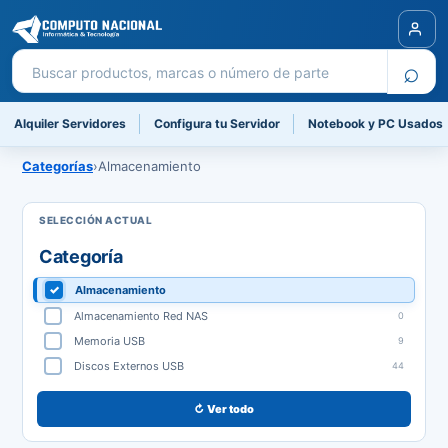
Buscar productos
⌕
Alquiler Servidores
Configura tu Servidor
Notebook y PC Usados
Categorías
›
Almacenamiento
Categoría
Almacenamiento
Almacenamiento Red NAS
0
Memoria USB
9
Discos Externos USB
44
↻ Ver todo