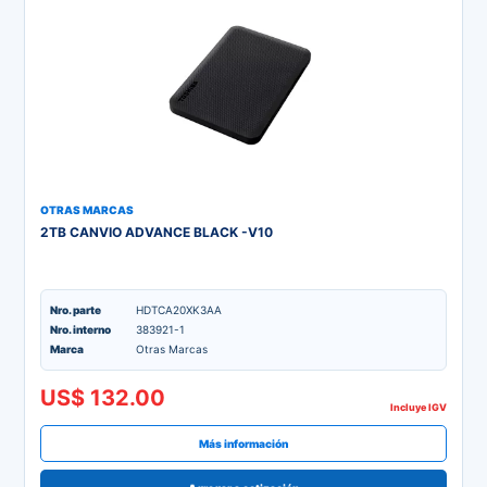
OTRAS MARCAS
2TB CANVIO ADVANCE BLACK -V10
Nro. parte
HDTCA20XK3AA
Nro. interno
383921-1
Marca
Otras Marcas
US$ 132.00
Incluye IGV
Más información