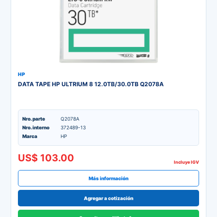
HP
DATA TAPE HP ULTRIUM 8 12.0TB/30.0TB Q2078A
Nro. parte
Q2078A
Nro. interno
372489-13
Marca
HP
US$ 103.00
Incluye IGV
Más información
Agregar a cotización