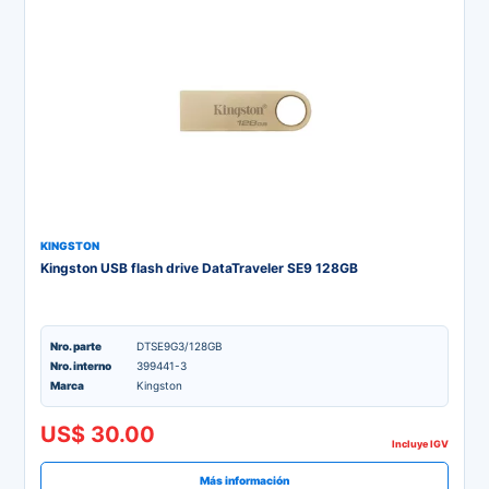
KINGSTON
Kingston USB flash drive DataTraveler SE9 128GB
Nro. parte
DTSE9G3/128GB
Nro. interno
399441-3
Marca
Kingston
US$ 30.00
Incluye IGV
Más información