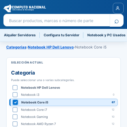
Buscar productos
⌕
Alquiler Servidores
Configura tu Servidor
Notebook y PC Usados
Categorías
›
Notebook HP Dell Lenovo
›
Notebook Core i5
Categoría
Puede seleccionar una o varias subcategorías.
Notebook HP Dell Lenovo
Notebook i3
0
Notebook Core i5
67
Notebook Core i7
12
Notebook Gaming
10
Notebook AMD Ryzen 7
12