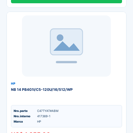
HP
NB 14 PB4G1I/C5-120U/16/512/WP
Nro. parte
C47TYAT#ABM
Nro. interno
417369-1
Marca
HP