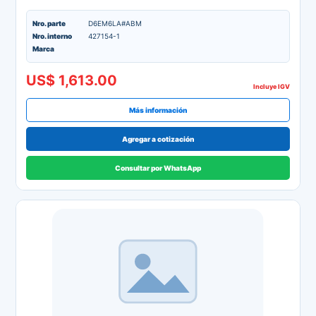
Nro. parte
D6EM6LA#ABM
Nro. interno
427154-1
Marca
US$ 1,613.00
Incluye IGV
Más información
Agregar a cotización
Consultar por WhatsApp