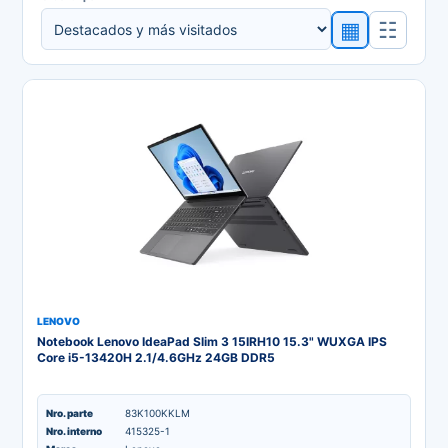
▦
☷
LENOVO
Notebook Lenovo IdeaPad Slim 3 15IRH10 15.3" WUXGA IPS
Core i5-13420H 2.1/4.6GHz 24GB DDR5
Nro. parte
83K100KKLM
Nro. interno
415325-1