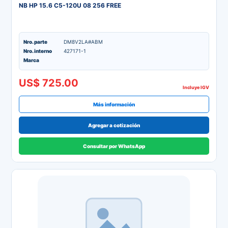
NB HP 15.6 C5-120U 08 256 FREE
Nro. parte
DM8V2LA#ABM
Nro. interno
427171-1
Marca
US$ 725.00
Incluye IGV
Más información
Agregar a cotización
Consultar por WhatsApp