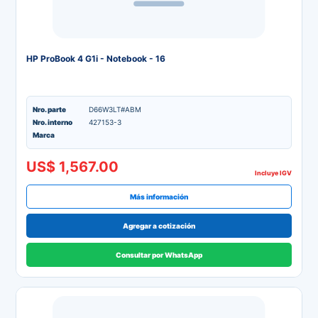
HP ProBook 4 G1i - Notebook - 16
Nro. parte
D66W3LT#ABM
Nro. interno
427153-3
Marca
US$ 1,567.00
Incluye IGV
Más información
Agregar a cotización
Consultar por WhatsApp