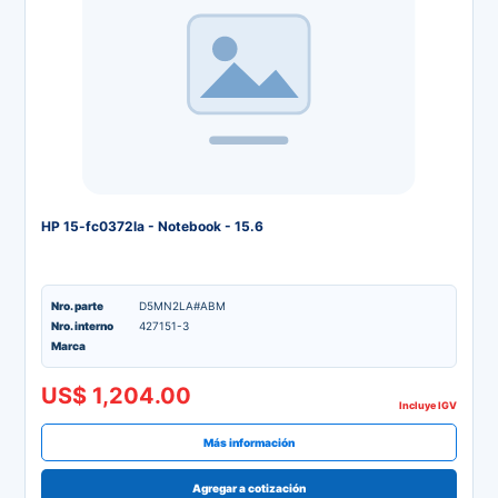
HP 15-fc0372la - Notebook - 15.6
Nro. parte
D5MN2LA#ABM
Nro. interno
427151-3
Marca
US$ 1,204.00
Incluye IGV
Más información
Agregar a cotización