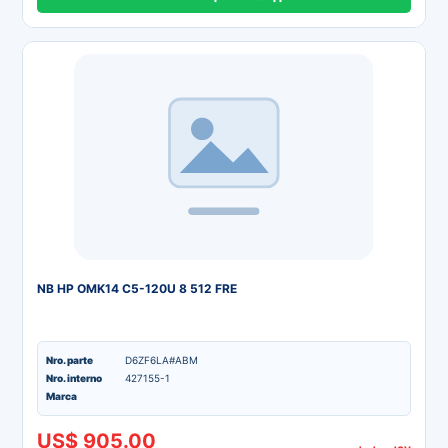
NB HP OMK14 C5-120U 8 512 FRE
Nro. parte
D6ZF6LA#ABM
Nro. interno
427155-1
Marca
US$ 905.00