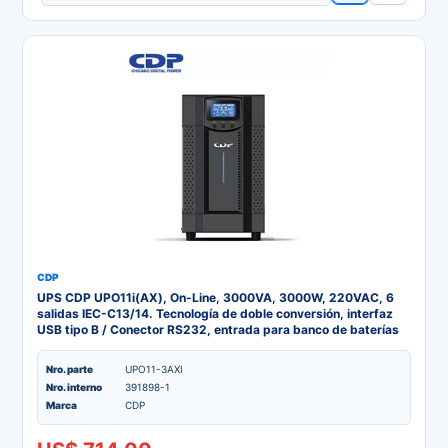
CDP
UPS CDP UPO11i(AX), On-Line, 3000VA, 3000W, 220VAC, 6
salidas IEC-C13/14. Tecnología de doble conversión, interfaz
USB tipo B / Conector RS232, entrada para banco de baterías
externa, factor de potencia: 1, autonomía de 6 minutos (Full
carga) / 15 minutos (Media carga), 6 baterías de 12V/9Ah,
Nro. parte
UPO11-3AXI
panel LCD de facil uso.
Nro. interno
391898-1
Marca
CDP