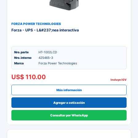
FORZA POWER TECHNOLOGIES
Forza - UPS - L&#237;nea interactiva
Nro. parte
HT-1002LCD
Nro. interno
425465-3
Marca
Forza Power Technologies
US$ 110.00
Incluye IGV
Más información
Agregar a cotización
Consultar por WhatsApp