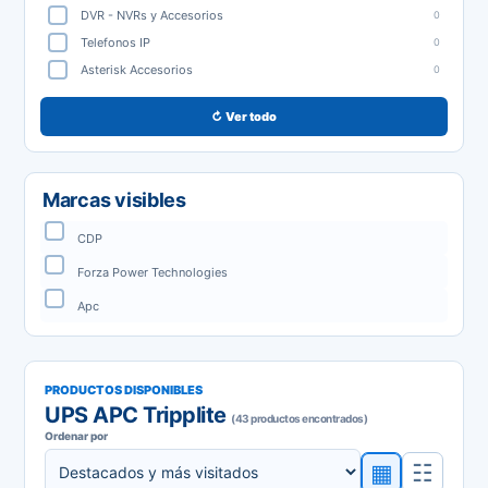
DVR - NVRs y Accesorios
0
Telefonos IP
0
Asterisk Accesorios
0
↻ Ver todo
Marcas visibles
CDP
Forza Power Technologies
Apc
PRODUCTOS DISPONIBLES
UPS APC Tripplite
(43 productos encontrados)
Ordenar por
▦
☷