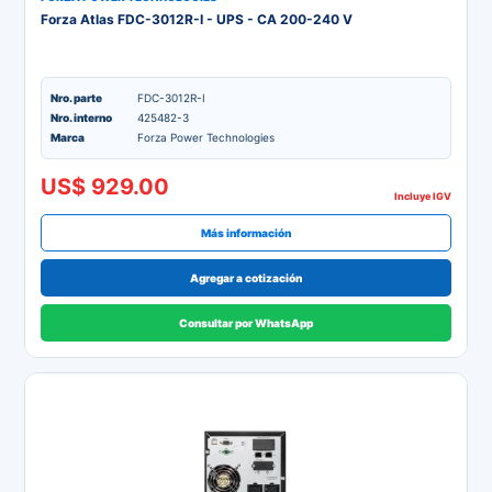
Forza Atlas FDC-3012R-I - UPS - CA 200-240 V
Nro. parte
FDC-3012R-I
Nro. interno
425482-3
Marca
Forza Power Technologies
US$ 929.00
Incluye IGV
Más información
Agregar a cotización
Consultar por WhatsApp