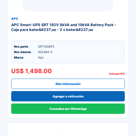
APC
APC Smart-UPS SRT 192V 8kVA and 10kVA Battery Pack -
Caja para bater&#237;as - 2 x bater&#237;as
Nro. parte
SRT192BP2
Nro. interno
425484-3
Marca
Apc
US$ 1,498.00
Incluye IGV
Más información
Agregar a cotización
Consultar por WhatsApp