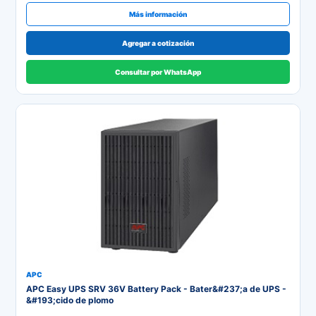
Más información
Agregar a cotización
Consultar por WhatsApp
APC
APC Easy UPS SRV 36V Battery Pack - Bater&#237;a de UPS -
&#193;cido de plomo