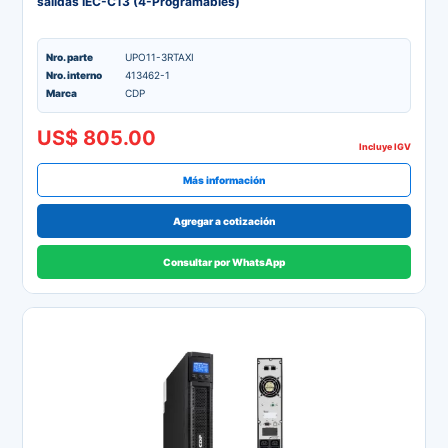
salidas IEC-C13 (4-Programables)
Nro. parte
UPO11-3RTAXI
Nro. interno
413462-1
Marca
CDP
US$ 805.00
Incluye IGV
Más información
Agregar a cotización
Consultar por WhatsApp