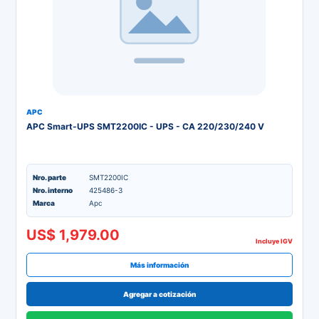
APC
APC Smart-UPS SMT2200IC - UPS - CA 220/230/240 V
Nro. parte
SMT2200IC
Nro. interno
425486-3
Marca
Apc
US$ 1,979.00
Incluye IGV
Más información
Agregar a cotización