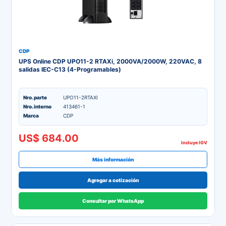
CDP
UPS Online CDP UPO11-2 RTAXi, 2000VA/2000W, 220VAC, 8
salidas IEC-C13 (4-Programables)
Nro. parte
UPO11-2RTAXI
Nro. interno
413461-1
Marca
CDP
US$ 684.00
Incluye IGV
Más información
Agregar a cotización
Consultar por WhatsApp