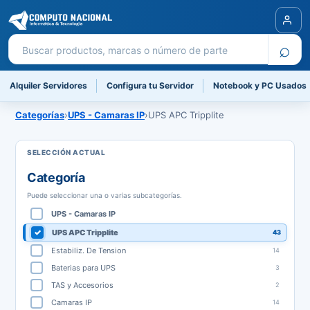
Buscar productos
⌕
Alquiler Servidores
Configura tu Servidor
Notebook y PC Usados
Categorías
›
UPS - Camaras IP
›
UPS APC Tripplite
Categoría
Puede seleccionar una o varias subcategorías.
UPS - Camaras IP
UPS APC Tripplite
43
Estabiliz. De Tension
14
Baterias para UPS
3
TAS y Accesorios
2
Camaras IP
14