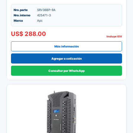
Nro. parte
SRV36BP-9A
Nro. interno
425471-3
Marca
Apc
US$ 288.00
Incluye IGV
Más información
Agregar a cotización
Consultar por WhatsApp