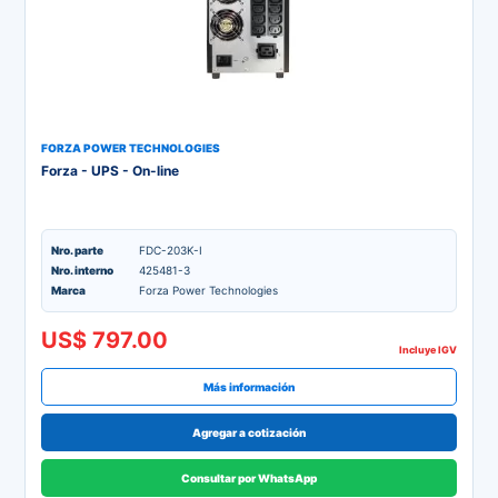
FORZA POWER TECHNOLOGIES
Forza - UPS - On-line
Nro. parte
FDC-203K-I
Nro. interno
425481-3
Marca
Forza Power Technologies
US$ 797.00
Incluye IGV
Más información
Agregar a cotización
Consultar por WhatsApp