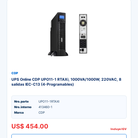
CDP
UPS Online CDP UPO11-1 RTAXi, 1000VA/1000W, 220VAC, 8
salidas IEC-C13 (4-Programables)
Nro. parte
UPO11-1RTAXI
Nro. interno
413460-1
Marca
CDP
US$ 454.00
Incluye IGV