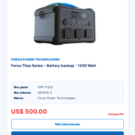
FORZA POWER TECHNOLOGIES
Forza Titan Series - Battery backup - 1200 Watt
Nro. parte
FPP-T1202
Nro. interno
425478-3
Marca
Forza Power Technologies
US$ 500.00
Incluye IGV
Más información