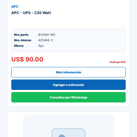
APC
APC - UPS - 230 Watt
Nro. parte
BV500I-MS
Nro. interno
425464-3
Marca
Apc
US$ 90.00
Incluye IGV
Más información
Agregar a cotización
Consultar por WhatsApp