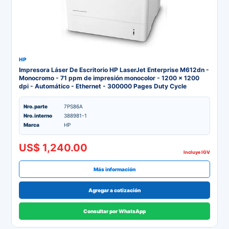
HP
Impresora Láser De Escritorio HP LaserJet Enterprise M612dn -
Monocromo - 71 ppm de impresión monocolor - 1200 x 1200
dpi - Automático - Ethernet - 300000 Pages Duty Cycle
Nro. parte
7PS86A
Nro. interno
388981-1
Marca
HP
US$ 1,240.00
Incluye IGV
Más información
Agregar a cotización
Consultar por WhatsApp