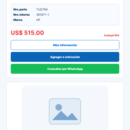
Nro. parte
7UQ76A
Nro. interno
391871-1
Marca
HP
US$ 515.00
Incluye IGV
Más información
Agregar a cotización
Consultar por WhatsApp