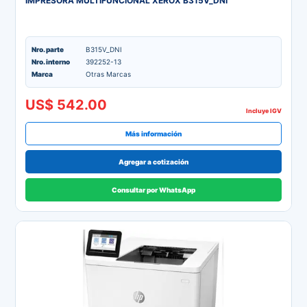
IMPRESORA MULTIFUNCIONAL XEROX B315V_DNI
Nro. parte
B315V_DNI
Nro. interno
392252-13
Marca
Otras Marcas
US$ 542.00
Incluye IGV
Más información
Agregar a cotización
Consultar por WhatsApp