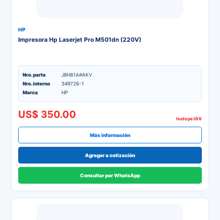
HP
Impresora Hp Laserjet Pro M501dn (220V)
Nro. parte
J8H61A#AKV
Nro. interno
349726-1
Marca
HP
US$ 350.00
Incluye IGV
Más información
Agregar a cotización
Consultar por WhatsApp