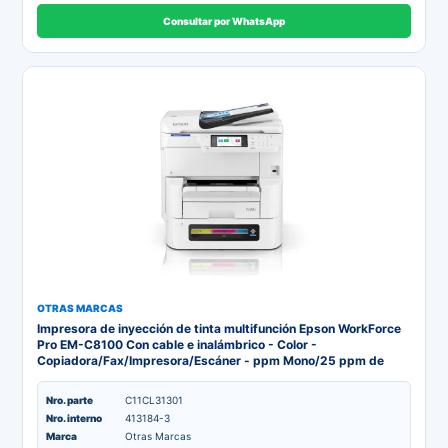
Consultar por WhatsApp
OTRAS MARCAS
Impresora de inyección de tinta multifunción Epson WorkForce
Pro EM-C8100 Con cable e inalámbrico - Color -
Copiadora/Fax/Impresora/Escáner - ppm Mono/25 ppm de
impresión en color - 4800 x 1200 dpi Impresión - Dúplex
impresión Automático - Hasta 75000 páginas al mes - Color De
Nro. parte
C11CL31301
Superficie Plana, CIS, ADF Escáner - 1200 x 2400 - Color Fax -
Nro. interno
413184-3
Gigabit Ethernet Ethernet - LAN inalámbrica - Epson Connect,
Marca
Otras Marcas
Epson Email Print, Epson Remote Print, Epson escaneo a nube,