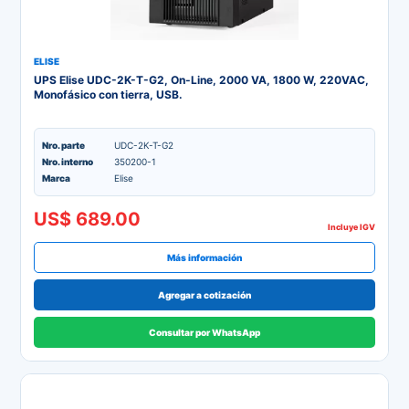
ELISE
UPS Elise UDC-2K-T-G2, On-Line, 2000 VA, 1800 W, 220VAC,
Monofásico con tierra, USB.
Nro. parte
UDC-2K-T-G2
Nro. interno
350200-1
Marca
Elise
US$ 689.00
Incluye IGV
Más información
Agregar a cotización
Consultar por WhatsApp