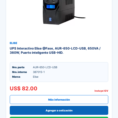
ELISE
UPS Interactivo Elise @Fase, AUR-650-LCD-USB, 650VA /
360W, Puerto inteligente USB-HID.
Nro. parte
AUR-650-LCD-USB
Nro. interno
387015-1
Marca
Elise
US$ 82.00
Incluye IGV
Más información
Agregar a cotización