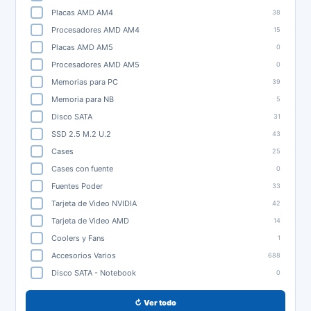
Placas AMD AM4
38
Procesadores AMD AM4
15
Placas AMD AM5
0
Procesadores AMD AM5
0
Memorias para PC
39
Memoria para NB
5
Disco SATA
31
SSD 2.5 M.2 U.2
43
Cases
25
Cases con fuente
0
Fuentes Poder
33
Tarjeta de Video NVIDIA
42
Tarjeta de Video AMD
14
Coolers y Fans
1
Accesorios Varios
688
Disco SATA - Notebook
0
↻ Ver todo