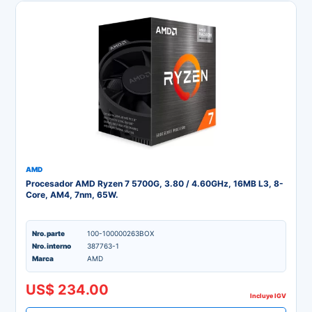
AMD
Procesador AMD Ryzen 7 5700G, 3.80 / 4.60GHz, 16MB L3, 8-
Core, AM4, 7nm, 65W.
Nro. parte
100-100000263BOX
Nro. interno
387763-1
Marca
AMD
US$ 234.00
Incluye IGV