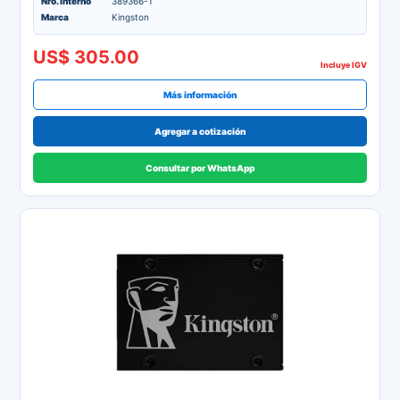
Nro. interno
389366-1
Marca
Kingston
US$ 305.00
Incluye IGV
Más información
Agregar a cotización
Consultar por WhatsApp