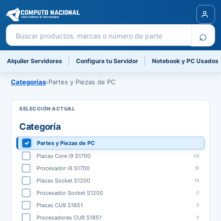
Buscar productos
⌕
Alquiler Servidores
Configura tu Servidor
Notebook y PC Usados
Categorías
›
Partes y Piezas de PC
Categoría
Partes y Piezas de PC
Placas Core i9 S1700
26
Procesador i9 S1700
18
Placas Socket S1200
19
Procesador Socket S1200
0
Placas CU9 S1851
0
Procesadores CU9 S1851
0