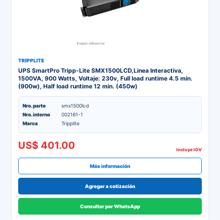
TRIPPLITE
UPS SmartPro Tripp-Lite SMX1500LCD,Linea Interactiva,
1500VA, 900 Watts, Voltaje: 230v, Full load runtime 4.5 min.
(900w), Half load runtime 12 min. (450w)
Nro. parte
smx1500lcd
Nro. interno
002161-1
Marca
Tripplite
US$ 401.00
Incluye IGV
Más información
Agregar a cotización
Consultar por WhatsApp