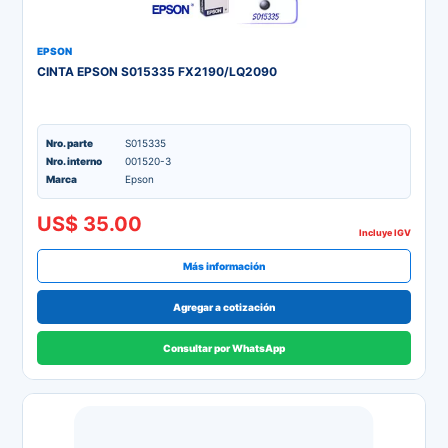
EPSON
CINTA EPSON S015335 FX2190/LQ2090
Nro. parte
S015335
Nro. interno
001520-3
Marca
Epson
US$ 35.00
Incluye IGV
Más información
Agregar a cotización
Consultar por WhatsApp