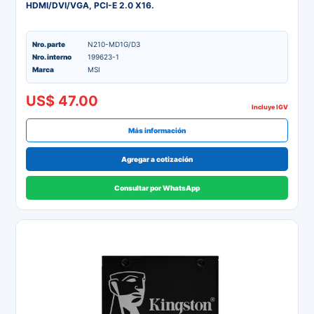
HDMI/DVI/VGA, PCI-E 2.0 X16.
Nro. parte
N210-MD1G/D3
Nro. interno
199623-1
Marca
MSI
US$ 47.00
Incluye IGV
Más información
Agregar a cotización
Consultar por WhatsApp