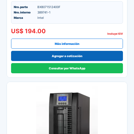
Nro. parte
BX8071512400F
Nro. interno
389741-1
Marca
Intel
US$ 194.00
Incluye IGV
Más información
Agregar a cotización
Consultar por WhatsApp