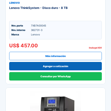
LENOVO
Lenovo ThinkSystem - Disco duro - 8 TB
Nro. parte
7XB7A00045
Nro. interno
362731-3
Marca
Lenovo
US$ 457.00
Incluye IGV
Más información
Agregar a cotización
Consultar por WhatsApp