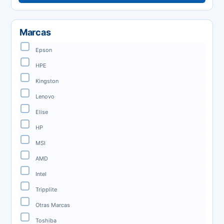
Marcas
Epson
HPE
Kingston
Lenovo
Elise
HP
MSI
AMD
Intel
Tripplite
Otras Marcas
Toshiba