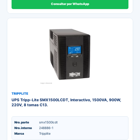
Consultar por WhatsApp
TRIPPLITE
UPS Tripp-Lite SMX1500LCDT, Interactivo, 1500VA, 900W,
220V, 8 tomas C13.
Nro. parte
smx1500lcdt
Nro. interno
248886-1
Marca
Tripplite