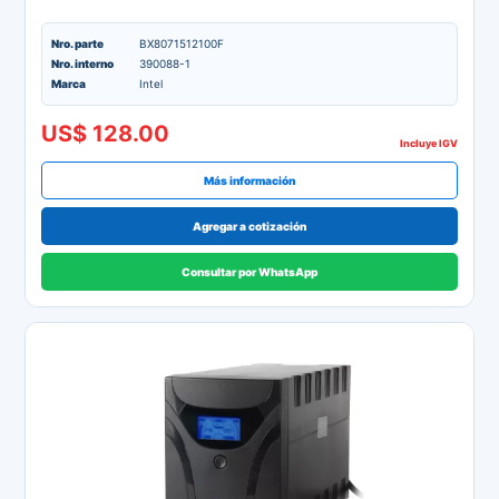
Nro. parte
BX8071512100F
Nro. interno
390088-1
Marca
Intel
US$ 128.00
Incluye IGV
Más información
Agregar a cotización
Consultar por WhatsApp