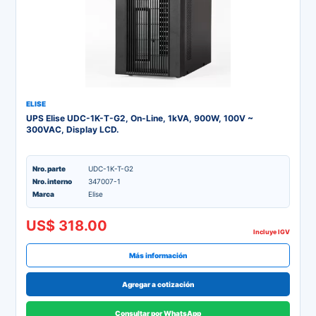
ELISE
UPS Elise UDC-1K-T-G2, On-Line, 1kVA, 900W, 100V ~
300VAC, Display LCD.
Nro. parte
UDC-1K-T-G2
Nro. interno
347007-1
Marca
Elise
US$ 318.00
Incluye IGV
Más información
Agregar a cotización
Consultar por WhatsApp