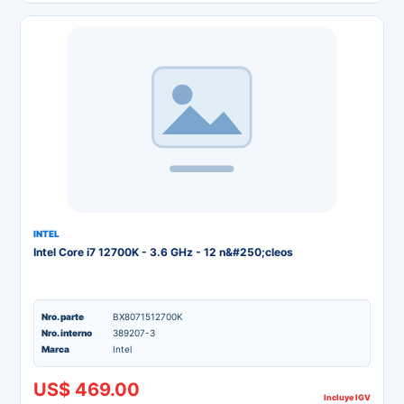
INTEL
Intel Core i7 12700K - 3.6 GHz - 12 n&#250;cleos
Nro. parte
BX8071512700K
Nro. interno
389207-3
Marca
Intel
US$ 469.00
Incluye IGV