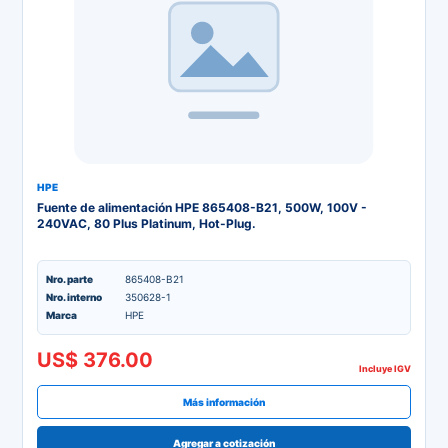
HPE
Fuente de alimentación HPE 865408-B21, 500W, 100V -
240VAC, 80 Plus Platinum, Hot-Plug.
Nro. parte
865408-B21
Nro. interno
350628-1
Marca
HPE
US$ 376.00
Incluye IGV
Más información
Agregar a cotización