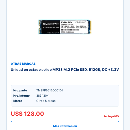
OTRAS MARCAS
Unidad en estado solido MP33 M.2 PCIe SSD, 512GB, DC +3.3V
Nro. parte
TM8FP6512G0C101
Nro. interno
383430-1
Marca
Otras Marcas
US$ 128.00
Incluye IGV
Más información