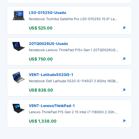
L50-G15250-Usado
Notebook Toshiba Satellite Pro L50-G15250 15.6" Laptop i7-10510u 16GB RAM 512 SSD MX250 Nvidia GeForce MX250 / 2GB Windows 11 Pro - Equipo usado garantia 12 Meses
US$ 525.00
↗
20TQ0026US-Usado
Notebook Lenovo ThinkPad P15v Gen 1 20TQ0026US 15.6 - Full HD - Intel Core i7-10850H Hexa-core 6 Core 2.70 GHz - 16GB RAM - 500 SSD - Windows 10 Pro Update Windows 11 Tarjeta de Video - NVIDIA Quadro P620 with 4 GB - Teclado Ingles Garantia 12 Meses
US$ 750.00
↗
VENT-Latitude5520i5-1
Notebook Dell Latitude 5520 i5-1145G7 2.6GHz 16GB 256GB SSD Win 11
US$ 828.00
↗
VENT-LenovoThinkPad-1
Lenovo ThinkPad P15 Gen 2 15 Intel i7-11800H 2.3Ghz 16GB RAM 512GB SSD T600
US$ 1,338.00
↗