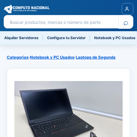
Buscar productos
⌕
Alquiler Servidores
Configura tu Servidor
Notebook y PC Usados
Categorías
›
Notebook y PC Usados
›
Laptops de Segunda