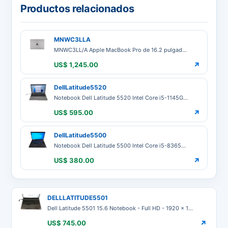
Productos relacionados
MNWC3LLA
MNWC3LL/A Apple MacBook Pro de 16.2 pulgadas (principios de 2023) en color plata, equipada con el chip M2 Pro (CPU 12-core, GPU 19-core), 16GB de RAM unificada y 512GB de SSD. Cuenta con pantalla Liquid Retina XDR, tecnología Wi-Fi 6E y Bluetooth 5.3. Producto Usado Garantia 12 Meses
US$ 1,245.00
↗
DellLatitude5520
Notebook Dell Latitude 5520 Intel Core i5-1145G7 1.1GHz 16GB RAM Disco SSD 512GB Pantalla 15.6 Touch Teclado Ingles Producto Usado Garantia 12 Meses
US$ 595.00
↗
DellLatitude5500
Notebook Dell Latitude 5500 Intel Core i5-8365U 1.6GHz 16GB DDR4, 512GB SSD M.2 15.6 Teclado Español Producto Usado Garantia 12 Meses
US$ 380.00
↗
DELLLATITUDE5501
Dell Latitude 5501 15.6 Notebook - Full HD - 1920 x 1080 - i7-9850H 2.6GHz 9vna Generacion 16GB RAM 500GB SSD M.2 Pantalla de 15.6 Resolucion 1920x1080 Teclado Ingles
US$ 745.00
↗